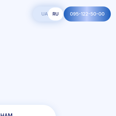
UA
RU
095-122-50-00
 НАМ