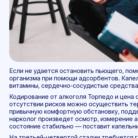
Если не удается остановить пьющего, по
организма при помощи адсорбентов. Капе
витамины, сердечно-сосудистые средства
Кодирование от алкоголя Торпедо и цена
отсутствии рисков можно осуществить тер
привычную комфортную обстановку, поддер
нарколог произведет осмотр, измерение а
состояние стабильно — поставит капельн
На третьей-четвертой стадии требуется г