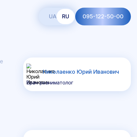
UA
RU
095-122-50-00
ве
Николаенко Юрий Иванович
Врач-реаниматолог