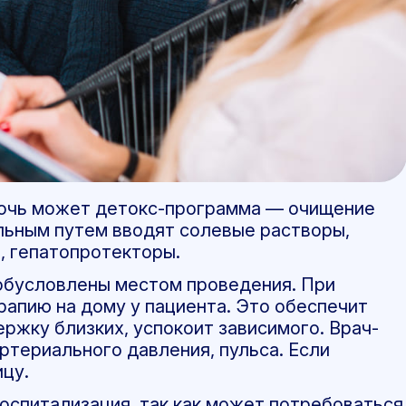
мочь может детокс-программа — очищение
льным путем вводят солевые растворы,
, гепатопротекторы.
 обусловлены местом проведения. При
апию на дому у пациента. Это обеспечит
жку близких, успокоит зависимого. Врач-
ртериального давления, пульса. Если
ицу.
оспитализация, так как может потребоваться