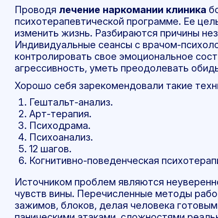
Проводя
лечение наркомании клиника
бо
психотерапевтической программе. Ее цел
изменить жизнь. Разбираются причины нез
Индивидуальные сеансы с врачом-психол
контролировать свое эмоциональное сост
агрессивность, уметь преодолевать обиды
Хорошо себя зарекомендовали такие техн
Гештальт-анализ.
Арт-терапия.
Психодрама.
Психоанализ.
12 шагов.
Когнитивно-поведенческая психотерап
Источником проблем являются неуверенно
чувств вины. Перечисленные методы рабо
зажимов, блоков, делая человека готовым
паническими атаками, сложностями реаль