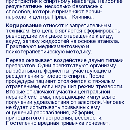
пристрастия к спиртному навсегда. Наиболее
результативны несколько безопасных
способов, которые применяют врачи-
наркологи центра Приват Клиника.
Кодирование
относят к запретительным
техникам. Его целью является сформировать
равнодушие или даже отвращение к виду,
вкусу, запаху жидкостей на основе этанола.
Практикуют медикаментозную и
психотерапевтическую методику.
Первая оказывает воздействие двумя типами
препаратов. Одни препятствуют организму
вырабатывать ферменты, участвующие в
расщеплении этилового спирта. После
процедуры пациент столкнется с тяжелым
отравлением, если нарушит режим трезвости.
Вторые отключают участки центральной
нервной системы, передающие импульсы о
получении удовольствия от алкоголя. Человек
не будет испытывать привычных ему
ощущений расслабления, эйфории,
приподнятого настроения, веселости.
Постепенно вредная привычка исчезнет.