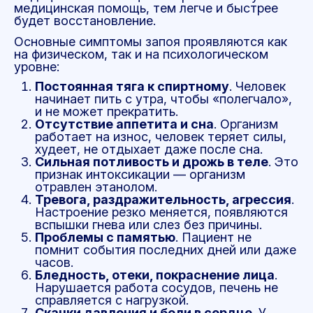
медицинская помощь, тем легче и быстрее
будет восстановление.
Основные симптомы запоя проявляются как
на физическом, так и на психологическом
уровне:
Постоянная тяга к спиртному
. Человек
начинает пить с утра, чтобы «полегчало»,
и не может прекратить.
Отсутствие аппетита и сна
. Организм
работает на износ, человек теряет силы,
худеет, не отдыхает даже после сна.
Сильная потливость и дрожь в теле
. Это
признак интоксикации — организм
отравлен этанолом.
Тревога, раздражительность, агрессия
.
Настроение резко меняется, появляются
вспышки гнева или слез без причины.
Проблемы с памятью
. Пациент не
помнит события последних дней или даже
часов.
Бледность, отеки, покраснение лица
.
Нарушается работа сосудов, печень не
справляется с нагрузкой.
Скачки давления и боли в сердце
. У