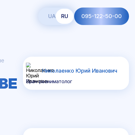
UA
RU
095-122-50-00
ве
Николаенко Юрий Иванович
ВЕ
Врач-реаниматолог