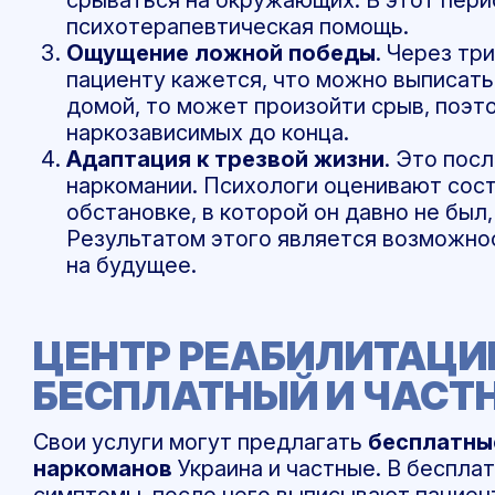
психотерапевтическая помощь.
Ощущение ложной победы
. Через тр
пациенту кажется, что можно выписатьс
домой, то может произойти срыв, поэ
наркозависимых до конца.
Адаптация к трезвой жизни
. Это пос
наркомании. Психологи оценивают сост
обстановке, в которой он давно не был
Результатом этого является возможнос
на будущее.
ЦЕНТР РЕАБИЛИТАЦИ
БЕСПЛАТНЫЙ И ЧАСТН
Свои услуги могут предлагать
бесплатны
наркоманов
Украина и частные. В беспла
симптомы, после чего выписывают пациен