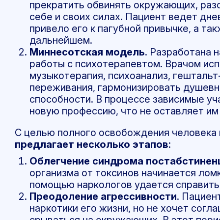
прекратить обвинять окружающих, разо
себе и своих силах. Пациент ведет дне
привело его к пагубной привычке, а так
дальнейшем.
Миннесотская модель
. Разработана 
работы с психотерапевтом. Врачом испо
музыкотерапия, психоанализ, гештальт
переживания, гармонизировать душевн
способности. В процессе зависимые уч
новую профессию, что не оставляет им
С целью полного освобождения человека
предлагает несколько этапов
:
Облегчение синдрома постабстинен
организма от токсинов начинается ломк
помощью наркологов удается справитьс
Преодоление агрессивности
. Пациен
наркотики его жизни, но не хочет согла
срываться на окружающих. В этот пер