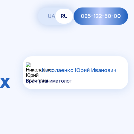
UA
RU
095-122-50-00
Николаенко Юрий Иванович
ЫХ
Врач-реаниматолог