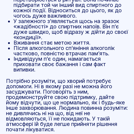
підбирати той чи інший вид спиртного до
кожної події. Відноситься до цього, як до
чогось дуже важливого.
У залежного з’являється щось на зразок
«жадібності» до спиртних напоїв. Він п’є
дуже швидко, щоб відразу ж дійти до своєї
«кондиції».
Вживання стає метою життя.
Після алкогольного сп’яніння алкоголік
частково, повністю втрачає пам’ять.
Індивідуум п’є один, намагається
приховати своє бажання і сам факт
випивки.
Потрібно розуміти, що хворий потребує
допомоги. Ні в якому разі не можна його
засуджувати. Поговоріть з ним,
продемонструйте свою підтримку, дайте
йому відчути, що це нормально, як і будь-яке
інше захворювання. Людина повинна розуміти:
не дивлячись ні на що, від неї не
відмовляються, її не покидають. У такій
атмосфері їй буде легше прийняти рішення
почати лікуватися.