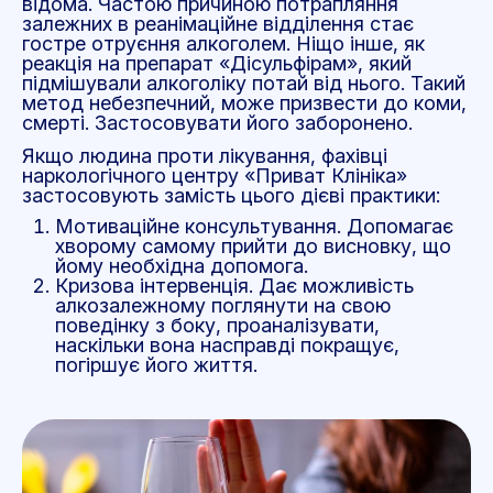
відома. Частою причиною потрапляння
залежних в реанімаційне відділення стає
гостре отруєння алкоголем. Ніщо інше, як
реакція на препарат «Дісульфірам», який
підмішували алкоголіку потай від нього. Такий
метод небезпечний, може призвести до коми,
смерті. Застосовувати його заборонено.
Якщо людина проти лікування, фахівці
наркологічного центру «Приват Клініка»
застосовують замість цього дієві практики:
Мотиваційне консультування. Допомагає
хворому самому прийти до висновку, що
йому необхідна допомога.
Кризова інтервенція. Дає можливість
алкозалежному поглянути на свою
поведінку з боку, проаналізувати,
наскільки вона насправді покращує,
погіршує його життя.