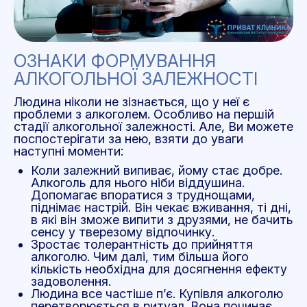
ОЗНАКИ ФОРМУВАННЯ
АЛКОГОЛЬНОЇ ЗАЛЕЖНОСТІ
Людина ніколи не зізнається, що у неї є
проблеми з алкоголем. Особливо на першій
стадії алкогольної залежності. Але, Ви можете
поспостерігати за нею, взяти до уваги
наступні моменти:
Коли залежний випиває, йому стає добре.
Алкоголь для нього ніби віддушина.
Допомагає впоратися з труднощами,
піднімає настрій. Він чекає вживання, ті дні,
в які він зможе випити з друзями, не бачить
сенсу у тверезому відпочинку.
Зростає толерантність до прийняття
алкоголю. Чим далі, тим більша його
кількість необхідна для досягнення ефекту
задоволення.
Людина все частіше п’є. Купівля алкоголю
перетворюється в ритуал. Вона починає