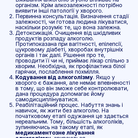
організм. Крім алкозалежності потрібно
виявити інші патології у хворого.
Первинна консультація. Визначення стадії
залежності, чи готова людина лікуватися,
наскільки розуміє те, що вона залежна.
Детоксикація. Очищення від шкідливих
продуктів розпаду алкоголю.
Протипоказана при вагітності, епілепсії,
цукровому діабеті, хворобах внутрішніх
органів і так далі. Рішення про те,
проводити її чи ні, приймає лікар спільно з
хворим. Необхідна, як профілактика білої
гарячки, послаблення похмілля.
Кодування від алкоголізму
. Якщо у
хворого є бажання, але немає впевненості
в тому, що він зможе себе контролювати,
дана процедура допомагає йому
самодисциплінуватися.
Реабілітаційний процес. Набуття знань і
навичок, як жити без алкоголю. На
початковому етапі одужання це здається
нереальним. Тому, більшість алкоголіків,
зупиняючись на такому етапі, як
медикаментозне лікування