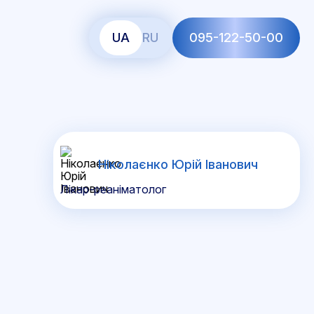
UA
RU
095-122-50-00
Ніколаєнко Юрій Іванович
Лікар-реаніматолог