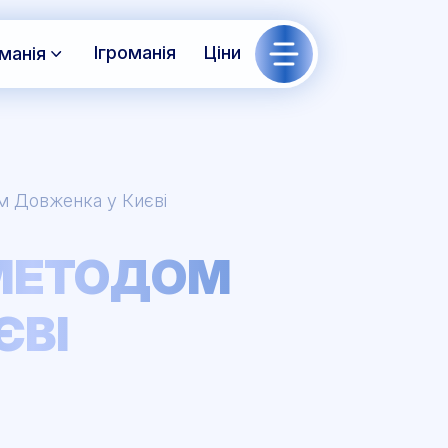
Ігроманія
Ціни
манія
м Довженка у Києві
 МЕТОДОМ
ЄВІ