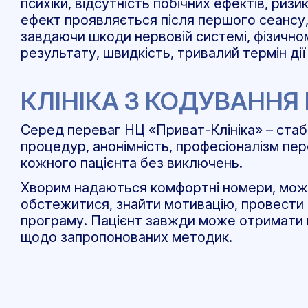
психіки, відсутність побічних ефектів, риз
ефект проявляється після першого сеансу,
завдаючи шкоди нервовій системі, фізично
результату, швидкість, тривалий термін дії
КЛІНІКА З КОДУВАНН
Серед переваг НЦ «Приват-Клініка» – стаб
процедур, анонімність, професіоналізм перс
кожного пацієнта без виключень.
Хворим надаються комфортні номери, можл
обстежитися, знайти мотивацію, провести 
програму. Пацієнт завжди може отримати к
щодо запропонованих методик.