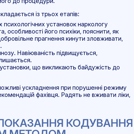
 його до процедури.
ладається із трьох етапів:
х психологічних установок наркологу
а, особливості його психіки, пояснити, як
обровільне прагнення кинути зловживати,
ю.
пнозу. Навіюваність підвищується,
алишається.
є установки, що викликають байдужість до
можливі ускладнення при порушенні режиму
комендацій фахівця. Радять не вживати ліки,
ИПОКАЗАННЯ КОДУВАННЯ
М МЕТОДОМ