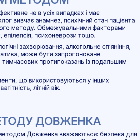
ективне не в усіх випадках і має
лог вивчає анамнез, психічний стан пацієнта
ього методу. Обмежувальними факторами
, епілепсія, психоневрози тощо.
огічні захворювання, алкогольне сп’яніння,
рнатива, може бути запропоноване
я тимчасових протипоказань із подальшим
аменти, що використовуються у інших
гітність, літній вік.
ЕТОДУ ДОВЖЕНКА
 методом Довженка вважаються: безпека для