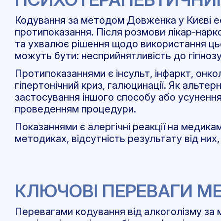
Кодування за методом Довженка у Києві еф
протипоказання. Після розмови лікар-нарко
та ухвалює рішення щодо використання ц
можуть бути: несприйнятливість до гіпнозу
Протипоказаннями є інсульт, інфаркт, онкол
гіпертонічний криз, галюцинації. Як альте
застосування іншого способу або усуненн
проведенням процедури.
Показаннями є алергічні реакції на медик
методиках, відсутність результату від них, ва
КЛЮЧОВІ ПЕРЕВАГИ М
Перевагами кодування від алкоголізму за