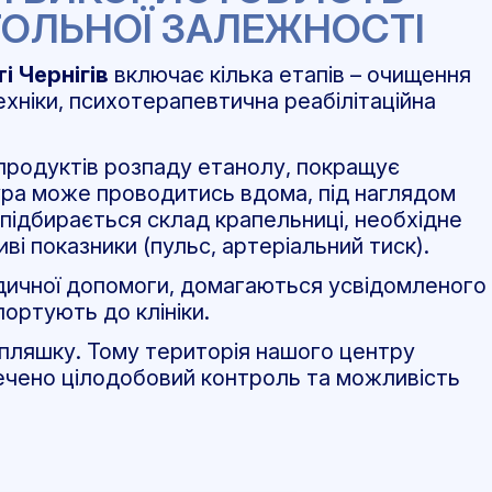
ГОЛЬНОЇ ЗАЛЕЖНОСТІ
і Чернігів
включає кілька етапів – очищення
ехніки, психотерапевтична реабілітаційна
продуктів розпаду етанолу, покращує
ра може проводитись вдома, під наглядом
 підбирається склад крапельниці, необхідне
і показники (пульс, артеріальний тиск).
дичної допомоги, домагаються усвідомленого
ортують до клініки.
пляшку. Тому територія нашого центру
ечено цілодобовий контроль та можливість