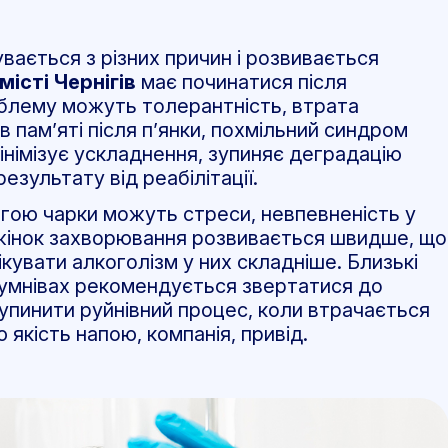
вається з різних причин і розвивається
місті Чернігів
має починатися після
облему можуть толерантність, втрата
 пам’яті після п’янки, похмільний синдром
інімізує ускладнення, зупиняє деградацію
зультату від реабілітації.
ою чарки можуть стреси, невпевненість у
У жінок захворювання розвивається швидше, що
кувати алкоголізм у них складніше. Близькі
сумнівах рекомендується звертатися до
упинити руйнівний процес, коли втрачається
якість напою, компанія, привід.