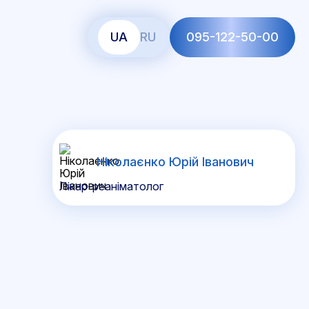
UA
RU
095-122-50-00
Ніколаєнко Юрій Іванович
Лікар-реаніматолог