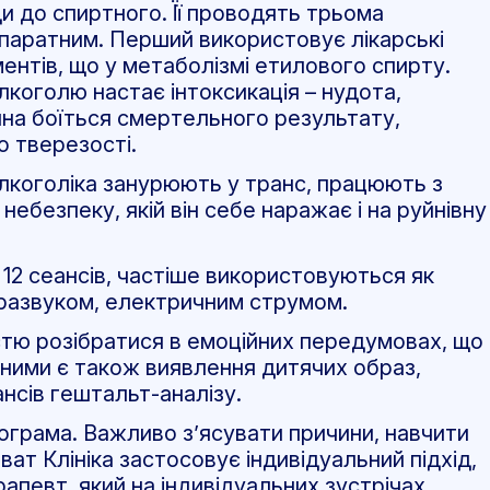
 до спиртного. Її проводять трьома
паратним. Перший використовує лікарські
ентів, що у метаболізмі етилового спирту.
лкоголю настає інтоксикація – нудота,
ина боїться смертельного результату,
 тверезості.
Алкоголіка занурюють у транс, працюють з
ебезпеку, якій він себе наражає і на руйнівну
2 сеансів, частіше використовуються як
тразвуком, електричним струмом.
стю розібратися в емоційних передумовах, що
ними є також виявлення дитячих образ,
ансів гештальт-аналізу.
ограма. Важливо з’ясувати причини, навчити
ат Клініка застосовує індивідуальний підхід,
апевт, який на індивідуальних зустрічах