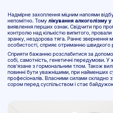
Надмірне захоплення міцним напоями відбу
непомітно. Тому
лікування алкоголізму у 
виявлення перших ознак. Свідчити про пр
контролю над кількістю випитого, провали в
зранку, нездорова тяга. Раннє звернення м
особистості, сприяє отриманню швидкого ре
Сприяти бажанню розслабитися за допомог
собі, самотність, генетичні передумови. 
пов’язане з гормональним тлом. Також вилі
повинні бути уважнішими, при найменших 
професіоналів. Власними силами складно з
сором перед суспільством і стає байдужою 