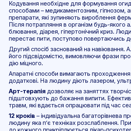
Кодування необхідне для формування огиди
способами – медикаментозним, гіпнозом, а
препарати, які зупиняють вироблення ферм
Після потрапляння в організм будь-якого а
блювання, діарея, гіпертонічний криз. Люд
перестає пити, поступово повертаючись до
Другий спосіб заснований на навіювання. 
його підсвідомістю, вимовляючи фрази про н
дію міцного.
Апаратні способи вимагають проходження 1
додаткові. На людину діють лазером, уль
Арт-терапія
дозволяє на заняттях творчі
підштовхують до бажання випити. Ефектив
травм, які вдається опрацювати під час се
12 кроків
– індивідуальна багаторівнева пр
людину яка п’є техніках розслаблення. Прив
до кожного прикріплюється лікар-психотер