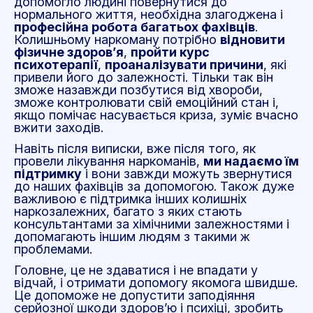
допомогло людині повернутися до
нормального життя, необхідна злагоджена і
професійна робота багатьох фахівців
.
Колишньому наркоману потрібно
відновити
фізичне здоров’я
,
пройти курс
психотерапії
,
проаналізувати причини
, які
привели його до залежності. Тільки так він
зможе назавжди позбутися від хвороби,
зможе контролювати свій емоційний стан і,
якщо помічає насувається криза, зуміє вчасно
вжити заходів.
Навіть після виписки, вже після того, як
провели лікування наркоманів,
ми надаємо їм
підтримку
і вони завжди можуть звернутися
до наших фахівців за допомогою. Також дуже
важливою є підтримка інших колишніх
наркозалежних, багато з яких стають
консультантами за хімічними залежностями і
допомагають іншим людям з такими ж
проблемами.
Головне, це не здаватися і не впадати у
відчай, і отримати допомогу якомога швидше.
Це допоможе не допустити заподіяння
серйозної шкоди здоров’ю і психіці, зробить