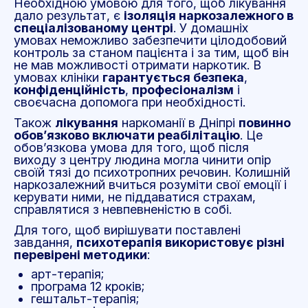
Необхідною умовою для того, щоб лікування
дало результат, є
ізоляція наркозалежного в
спеціалізованому центрі
. У домашніх
умовах неможливо забезпечити цілодобовий
контроль за станом пацієнта і за тим, щоб він
не мав можливості отримати наркотик. В
умовах клініки
гарантується безпека
,
конфіденційність
,
професіоналізм
і
своєчасна допомога при необхідності.
Також
лікування
наркоманії в Дніпрі
повинно
обов’язково включати реабілітацію
. Це
обов’язкова умова для того, щоб після
виходу з центру людина могла чинити опір
своїй тязі до психотропних речовин. Колишній
наркозалежний вчиться розуміти свої емоції і
керувати ними, не піддаватися страхам,
справлятися з невпевненістю в собі.
Для того, щоб вирішувати поставлені
завдання,
психотерапія використовує різні
перевірені методики
:
арт-терапія;
програма 12 кроків;
гештальт-терапія;