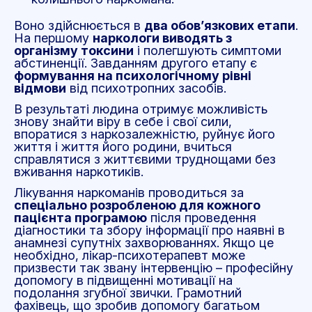
Воно здійснюється в
два обов’язкових етапи
.
На першому
наркологи виводять з
організму токсини
і полегшують симптоми
абстиненції. Завданням другого етапу є
формування на психологічному рівні
відмови
від психотропних засобів.
В результаті людина отримує можливість
знову знайти віру в себе і свої сили,
впоратися з наркозалежністю, руйнує його
життя і життя його родини, вчиться
справлятися з життєвими труднощами без
вживання наркотиків.
Лікування наркоманів проводиться за
спеціально розробленою для кожного
пацієнта програмою
після проведення
діагностики та збору інформації про наявні в
анамнезі супутніх захворюваннях. Якщо це
необхідно, лікар-психотерапевт може
призвести так звану інтервенцію – професійну
допомогу в підвищенні мотивації на
подолання згубної звички. Грамотний
фахівець, що зробив допомогу багатьом