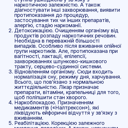
наркотичною залежністю. А також
діагностувати інші захворювання, виявити
протипоказання до процедур,
застосування тих чи інших препаратів,
алергію, стадію наркоманії.
Детоксикацією. Очищенням організму від
продуктів розпаду наркотичних речовин.
Необхідна в переважній більшості
випадків. Особливо після вживання опійної
групи наркотиків. Але, протипоказана при
вагітності, лактації, епілепсії,
захворюваннях шлунково-кишкового
тракту, серцево-судинної системи.
Відновленням організму. Сюди входить
нормалізація сну, режиму дня, харчування.
Всього, що пов’язано з нормальною
життєдіяльністю. Лікар призначає
препарати, вітаміни, крапельниці для того,
щоб поліпшити стан хворого.
Наркоблокадою. Призначенням
медикаментів («Налтрексон»), які
ліквідують ейфоричні відчуття у зв’язку з
вживанням.
Реабілітацією. Корекцією залежного