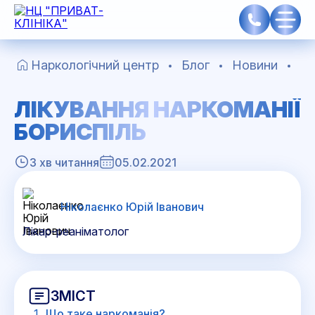
Наркологічний центр
Блог
Новини
Лі
ЛІКУВАННЯ НАРКОМАНІЇ
БОРИСПІЛЬ
3 хв читання
05.02.2021
Ніколаєнко Юрій Іванович
Лікар-реаніматолог
ЗМІСТ
Що таке наркоманія?