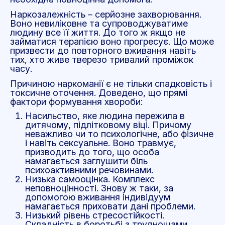
Наркозалежність – серйозне захворювання.
Воно невиліковне та супроводжуватиме
людину все її життя. До того ж якщо не
займатися терапією воно прогресує. Що може
призвести до повторного вживання навіть
тих, хто живе тверезо тривалий проміжок
часу.
Причиною наркоманії є не тільки спадковість і
токсичне оточення. Доведено, що прямі
фактори формування хвороби:
Насильство, яке людина пережила в
дитячому, підлітковому віці. Причому
неважливо чи то психологічне, або фізичне
і навіть сексуальне. Воно травмує,
призводить до того, що особа
намагається заглушити біль
психоактивними речовинами.
Низька самооцінка. Комплекс
неповноцінності. Знову ж таки, за
допомогою вживання індивідуум
намагається приховати дані проблеми.
Низький рівень стресостійкості.
Складність в боротьбі з труднощами,